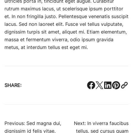
ultricies porta in, tincidunt eget augue. Curabitur
rutrum maximus lacus, ut scelerisque ipsum porttitor
et. In non fringilla justo. Pellentesque venenatis suscipit
lacus. Sed non laoreet elit. Fusce vel tellus vulputate,
dignissim turpis sit amet, aliquet mi. Etiam elementum,
massa et fermentum viverra, odio ipsum gravida
metus, at interdum tellus est eget mi.
SHARE:
Post
Previous:
Sed magna dui,
Next:
In viverra faucibus
dignissim id felis vitae,
tellus, sed cursus quam
navigation