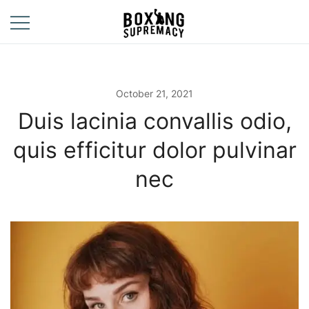
Skip
to
content
For The Ring, The
Boxing
Gym, And The
Supremacy
Street
October 21, 2021
Duis lacinia convallis odio,
quis efficitur dolor pulvinar
nec